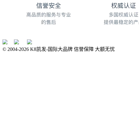
© 2004-
2026
K8凯发-国际大品牌 信誉保障 大额无忧