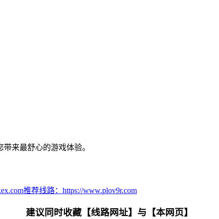
您带来最舒心的游戏体验。
kex.com
推荐线路：
https://www.plov9r.com
建议同时收藏【线路网址】与【本网页】