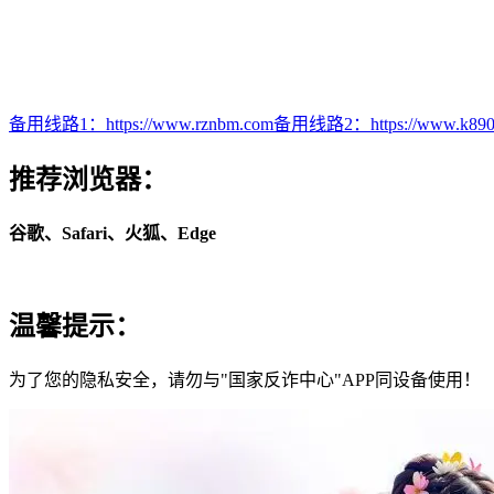
备用线路
1
：
https://www.rznbm.com
备用线路
2
：
https://www.k89
推荐浏览器：
谷歌、Safari、火狐、Edge
温馨提示：
为了您的隐私安全，请勿与"国家反诈中心"APP同设备使用！