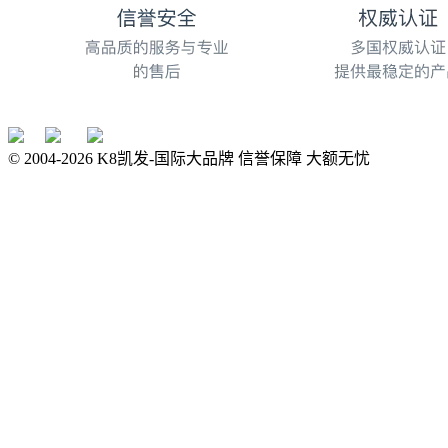
© 2004-
2026
K8凯发-国际大品牌 信誉保障 大额无忧